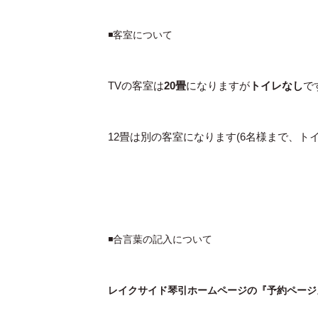
◾️客室について
TVの客室は
20畳
になりますが
トイレなし
で
12畳は別の客室になります(6名様まで、トイ
◾️合言葉の記入について
レイクサイド琴引ホームページの『予約ページ