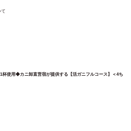
いて
人1杯使用◆カニ卸直営宿が提供する【活ガニフルコース】＜4ち