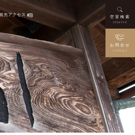
ご宿泊検索
チェックイン
観光
アクセス
空室検索
reserve
ご予約・プラ
お問合せ
contact