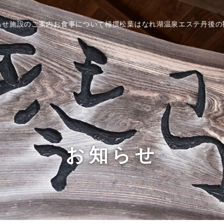
らせ
施設のご案内
お食事について
極撰松葉
はなれ湖温泉
エステ
丹後の
お知らせ