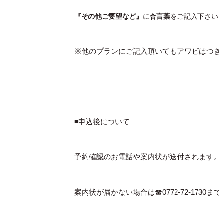
『その他ご要望など』
に
合言葉
をご記入下さい
※他のプランにご記入頂いてもアワビはつ
◾️申込後について
予約確認のお電話や案内状が送付されます
案内状が届かない場合は☎︎0772-72-173