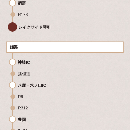
網野
R178
レイクサイド琴引
姫路
神埼IC
播但道
八鹿・氷ノ山IC
R9
R312
豊岡