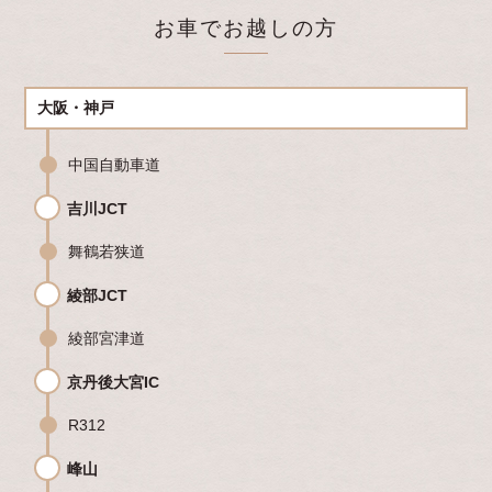
お車でお越しの方
大阪・神戸
中国自動車道
吉川JCT
舞鶴若狭道
綾部JCT
綾部宮津道
京丹後大宮IC
R312
峰山