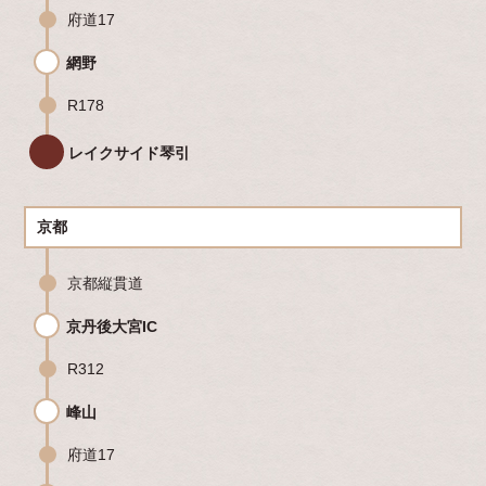
府道17
網野
R178
レイクサイド琴引
京都
京都縦貫道
京丹後大宮IC
R312
峰山
府道17