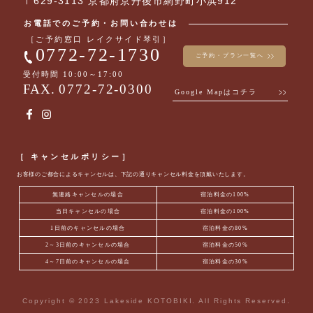
〒629-3113 京都府京丹後市網野町小浜912
お電話でのご予約・お問い合わせは
［ご予約窓口 レイクサイド琴引］
0772-72-1730
ご予約・プラン一覧へ
受付時間 10:00～17:00
FAX.
0772-72-0300
Google Mapはコチラ
［ キャンセルポリシー］
お客様のご都合によるキャンセルは、下記の通りキャンセル料金を頂戴いたします。
無連絡キャンセルの場合
宿泊料金の100%
当日キャンセルの場合
宿泊料金の100%
1日前のキャンセルの場合
宿泊料金の80%
2～3日前のキャンセルの場合
宿泊料金の50%
4～7日前のキャンセルの場合
宿泊料金の30%
Copyright © 2023 Lakeside KOTOBIKI. All Rights Reserved.